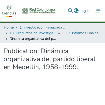
(current)
Log In
Communities & Collections
Home
1. Investigación Financiada con Recursos Públicos
1.1 Productos de investigación
1.1.2. Informes Finales
All of DSpace
Dinámica organizativa del partido liberal en Medellín, 1958-1999.
Statistics
Publication:
Dinámica
organizativa del partido liberal
en Medellín, 1958-1999.