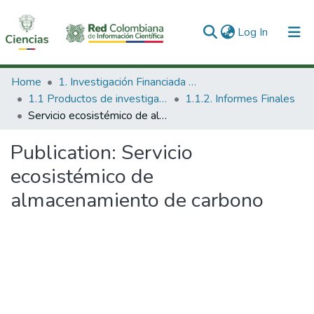
(current)
Log In
Communities & Collections
Home
1. Investigación Financiada con Recursos Públicos
1.1 Productos de investigación
1.1.2. Informes Finales
All of DSpace
Servicio ecosistémico de almacenamiento de carbono
Statistics
Publication:
Servicio
ecosistémico de
almacenamiento de carbono