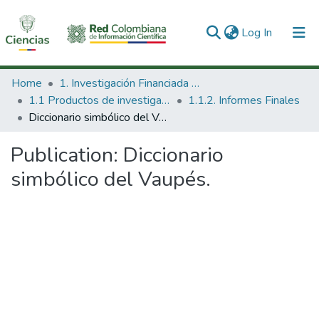
(current)
Log In
Communities & Collections
Home
1. Investigación Financiada con Recursos Públicos
1.1 Productos de investigación
1.1.2. Informes Finales
All of DSpace
Diccionario simbólico del Vaupés.
Statistics
Publication:
Diccionario
simbólico del Vaupés.