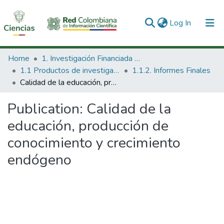
(current)
Log In
Communities & Collections
Home
1. Investigación Financiada con Recursos Públicos
1.1 Productos de investigación
1.1.2. Informes Finales
All of DSpace
Calidad de la educación, producción de conocimiento y crecimiento endógeno
Statistics
Publication:
Calidad de la
educación, producción de
conocimiento y crecimiento
endógeno