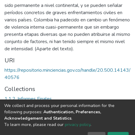
sido permanente a nivel continental, y se pueden señalar
períodos concretos de graves enfrentamientos civiles en
varios países. Colombia ha padecido en cambio un fenómeno
de violencia interna cuasi-permanente que sin embargo
presenta etapas diversas que no pueden atribuirse al mismo
conjunto de factores, ni han tenido siempre el mismo nivel
de intensidad. (Aparte del texto).
URI
https://repositorio.minciencias.gov.co/handle/20.500.14143/
40576
Collections
1.1.2. Informes Finales
We collect and process your personal information for the
following purposes:
Authentication, Preferences,
Full item page
Acknowledgement and Statistics
.
To learn more, please read our
privacy policy
.
DSpace software
copyright © 2002-2026
LYRASIS