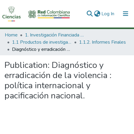
(current)
Log In
Communities & Collections
Home
1. Investigación Financiada con Recursos Públicos
1.1 Productos de investigación
1.1.2. Informes Finales
All of DSpace
Diagnóstico y erradicación de la violencia : política internacional y pacificación nacional.
Statistics
Publication:
Diagnóstico y
erradicación de la violencia :
política internacional y
pacificación nacional.