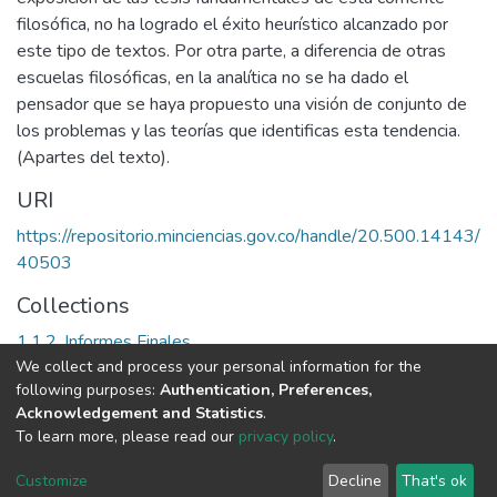
filosófica, no ha logrado el éxito heurístico alcanzado por
este tipo de textos. Por otra parte, a diferencia de otras
escuelas filosóficas, en la analítica no se ha dado el
pensador que se haya propuesto una visión de conjunto de
los problemas y las teorías que identificas esta tendencia.
(Apartes del texto).
URI
https://repositorio.minciencias.gov.co/handle/20.500.14143/
40503
Collections
1.1.2. Informes Finales
We collect and process your personal information for the
following purposes:
Authentication, Preferences,
Full item page
Acknowledgement and Statistics
.
To learn more, please read our
privacy policy
.
DSpace software
copyright © 2002-2026
LYRASIS
Cookie
Privacy
End User
Send
Customize
Decline
That's ok