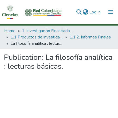
(current)
Log In
Communities & Collections
Home
1. Investigación Financiada con Recursos Públicos
1.1 Productos de investigación
1.1.2. Informes Finales
All of DSpace
La filosofía analítica : lecturas básicas.
Statistics
Publication:
La filosofía analítica
: lecturas básicas.