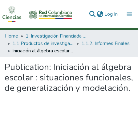
(current)
Log In
Communities & Collections
Home
1. Investigación Financiada con Recursos Públicos
1.1 Productos de investigación
1.1.2. Informes Finales
All of DSpace
Iniciación al álgebra escolar : situaciones funcionales, de generalización y modelación.
Statistics
Publication:
Iniciación al álgebra
escolar : situaciones funcionales,
de generalización y modelación.