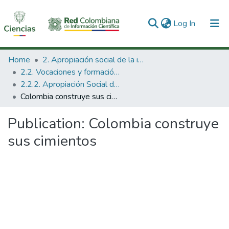
(current)
Log In
Communities & Collections
Home
2. Apropiación social de la información en Ciencia Tecnología e Innovación
2.2. Vocaciones y formación de la CTeI
All of DSpace
2.2.2. Apropiación Social del Conocimiento
Colombia construye sus cimientos
Statistics
Publication:
Colombia construye
sus cimientos