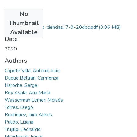
No
Files
Thumbnail
-mision_de_sabios_ciencias_7-9-20doc.pdf
(3.96 MB)
Available
Date
2020
Authors
Copete Villa, Antonio Julio
Duque Beltrán, Carmenza
Haroche, Serge
Rey Ayala, Ana María
Wasserman Lerner, Moisés
Torres, Diego
Rodríguez, Jairo Alexis
Pulido, Liliana
Trujillo, Leonardo
Mondragón, Fanor