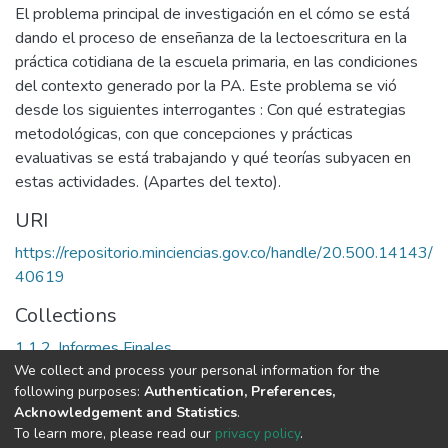
El problema principal de investigación en el cómo se está
dando el proceso de enseñanza de la lectoescritura en la
práctica cotidiana de la escuela primaria, en las condiciones
del contexto generado por la PA. Este problema se vió
desde los siguientes interrogantes : Con qué estrategias
metodológicas, con que concepciones y prácticas
evaluativas se está trabajando y qué teorías subyacen en
estas actividades. (Apartes del texto).
URI
https://repositorio.minciencias.gov.co/handle/20.500.14143/
40619
Collections
1.1.2. Informes Finales
We collect and process your personal information for the
following purposes:
Authentication, Preferences,
Full item page
Acknowledgement and Statistics
.
To learn more, please read our
privacy policy
.
DSpace software
copyright © 2002-2026
LYRASIS