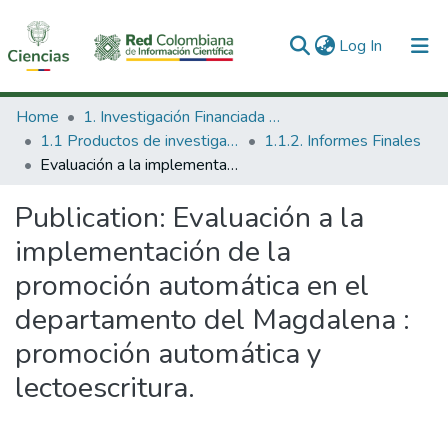
(current)
Log In
Communities & Collections
Home
1. Investigación Financiada con Recursos Públicos
1.1 Productos de investigación
1.1.2. Informes Finales
All of DSpace
Evaluación a la implementación de la promoción automática en el departamento del Magdalena : promoción automática y lectoescritura.
Statistics
Publication:
Evaluación a la
implementación de la
promoción automática en el
departamento del Magdalena :
promoción automática y
lectoescritura.