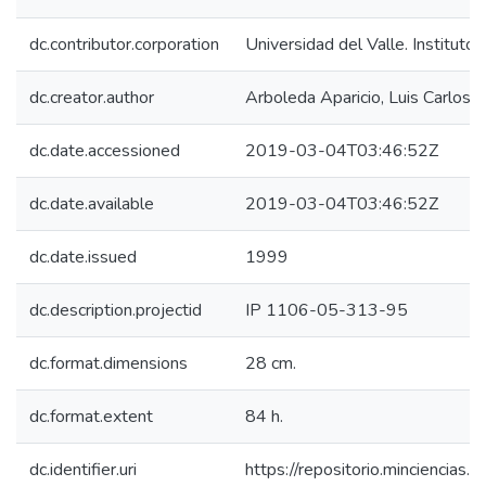
dc.contributor.corporation
Universidad del Valle. Instituto
dc.creator.author
Arboleda Aparicio, Luis Carlos
dc.date.accessioned
2019-03-04T03:46:52Z
dc.date.available
2019-03-04T03:46:52Z
dc.date.issued
1999
dc.description.projectid
IP 1106-05-313-95
dc.format.dimensions
28 cm.
dc.format.extent
84 h.
dc.identifier.uri
https://repositorio.minciencia