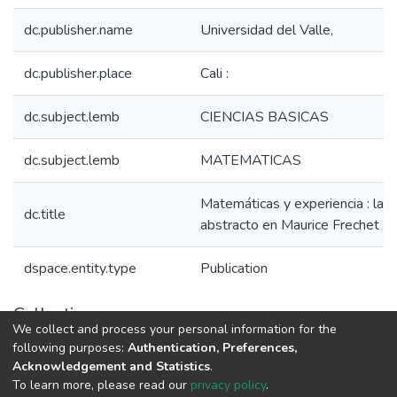
dc.publisher.name
Universidad del Valle,
dc.publisher.place
Cali :
dc.subject.lemb
CIENCIAS BASICAS
dc.subject.lemb
MATEMATICAS
Matemáticas y experiencia : la 
dc.title
abstracto en Maurice Frechet
dspace.entity.type
Publication
Collections
We collect and process your personal information for the
1.1.2. Informes Finales
following purposes:
Authentication, Preferences,
Acknowledgement and Statistics
.
To learn more, please read our
privacy policy
.
DSpace software
copyright © 2002-2026
LYRASIS