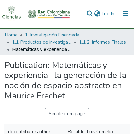
(current)
Log In
Communities & Collections
Home
1. Investigación Financiada con Recursos Públicos
1.1 Productos de investigación
1.1.2. Informes Finales
All of DSpace
Matemáticas y experiencia : la generación de la noción de espacio abstracto en Maurice Frechet
Statistics
Publication:
Matemáticas y
experiencia : la generación de la
noción de espacio abstracto en
Maurice Frechet
Simple item page
dc.contributor.author
Recalde, Luis Cornelio