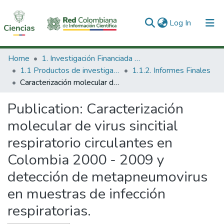
(current)
Log In
Communities & Collections
Home
1. Investigación Financiada con Recursos Públicos
1.1 Productos de investigación
1.1.2. Informes Finales
All of DSpace
Caracterización molecular de virus sincitial respiratorio circulantes en Colombia 2000 - 2009 y detección de metapneumovirus en muestras de infección respiratorias.
Statistics
Publication:
Caracterización
molecular de virus sincitial
respiratorio circulantes en
Colombia 2000 - 2009 y
detección de metapneumovirus
en muestras de infección
respiratorias.