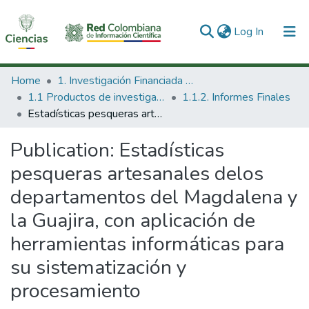
(current)
Log In
Communities & Collections
Home
1. Investigación Financiada con Recursos Públicos
1.1 Productos de investigación
1.1.2. Informes Finales
All of DSpace
Estadísticas pesqueras artesanales delos departamentos del Magdalena y la Guajira, con aplicación de herramientas informáticas para su sistematización y procesamiento
Statistics
Publication:
Estadísticas
pesqueras artesanales delos
departamentos del Magdalena y
la Guajira, con aplicación de
herramientas informáticas para
su sistematización y
procesamiento