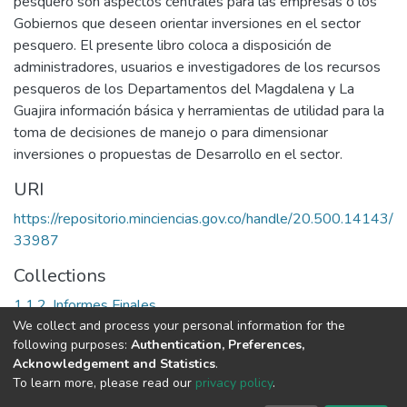
pesquero son aspectos centrales para las empresas o los
Gobiernos que deseen orientar inversiones en el sector
pesquero. El presente libro coloca a disposición de
administradores, usuarios e investigadores de los recursos
pesqueros de los Departamentos del Magdalena y La
Guajira información básica y herramientas de utilidad para la
toma de decisiones de manejo o para dimensionar
inversiones o propuestas de Desarrollo en el sector.
URI
https://repositorio.minciencias.gov.co/handle/20.500.14143/
33987
Collections
1.1.2. Informes Finales
We collect and process your personal information for the
following purposes:
Authentication, Preferences,
Full item page
Acknowledgement and Statistics
.
To learn more, please read our
privacy policy
.
DSpace software
copyright © 2002-2026
LYRASIS