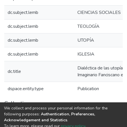
dc.subject.lemb
CIENCIAS SOCIALES
dc.subject.lemb
TEOLOGÍA
dc.subject.lemb
UTOPÍA
dc.subject.lemb
IGLESIA
Dialéctica de las utopías 
dc.title
Imaginario Fanciscano e
dspace.entity.type
Publication
Collections
We collect and process your personal information for the
1.1.2. Informes Finales
following purposes:
Authentication, Preferences,
Acknowledgement and Statistics
.
To learn more, please read our
privacy policy
.