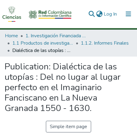
(current)
Log In
Communities & Collections
Home
1. Investigación Financiada con Recursos Públicos
1.1 Productos de investigación
1.1.2. Informes Finales
All of DSpace
Dialéctica de las utopías : Del no lugar al lugar perfecto en el Imaginario Fanciscano en La Nueva Granada 1550 - 1630.
Statistics
Publication:
Dialéctica de las
utopías : Del no lugar al lugar
perfecto en el Imaginario
Fanciscano en La Nueva
Granada 1550 - 1630.
Simple item page