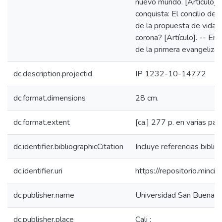
nuevo mundo. [Artículo]. 
conquista: El concilio de 
de la propuesta de vida d
corona? [Artículo]. -- En
de la primera evangelizac
dc.description.projectid
IP 1232-10-14772
dc.format.dimensions
28 cm.
dc.format.extent
[ca.] 277 p. en varias pa
dc.identifier.bibliographicCitation
Incluye referencias bibliog
dc.identifier.uri
https://repositorio.min
dc.publisher.name
Universidad San Buena ven
dc.publisher.place
Cali :