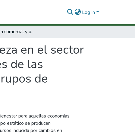
Log In
Liberalización comercial y pobreza en el sector agrícola colombiano : los efectos potenciales de las negociaciones comerciales sobre algunos grupos de población rural.
eza en el sector
es de las
grupos de
bienestar para aquellas economías
tipo estático se producen
ursos inducida por cambios en