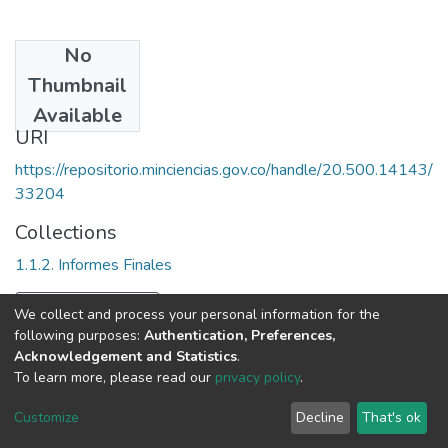
No
Date
Thumbnail
[2005-11-30]
Available
URI
https://repositorio.minciencias.gov.co/handle/20.500.14143/
33204
Collections
1.1.2. Informes Finales
Full item page
We collect and process your personal information for the
following purposes:
Authentication, Preferences,
Acknowledgement and Statistics
.
To learn more, please read our
privacy policy
.
DSpace software
copyright © 2002-2026
LYRASIS
Cookie
Privacy
End User
Send
Customize
Decline
That's ok
settings
policy
Agreement
Feedback