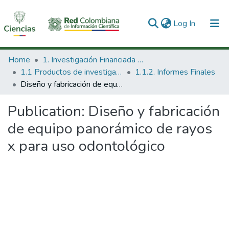
(current)
Log In
Communities & Collections
Home
1. Investigación Financiada con Recursos Públicos
1.1 Productos de investigación
1.1.2. Informes Finales
All of DSpace
Diseño y fabricación de equipo panorámico de rayos x para uso odontológico
Statistics
Publication:
Diseño y fabricación
de equipo panorámico de rayos
x para uso odontológico