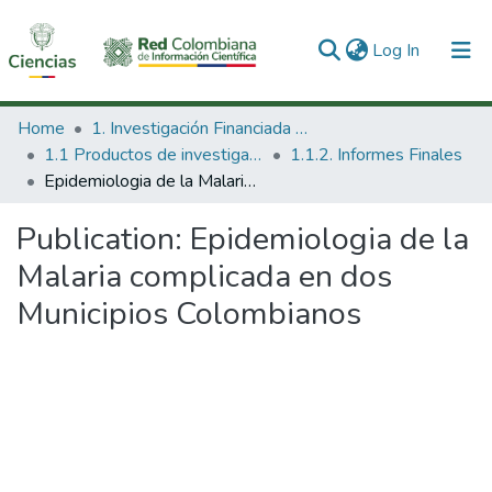
(current)
Log In
Communities & Collections
Home
1. Investigación Financiada con Recursos Públicos
1.1 Productos de investigación
1.1.2. Informes Finales
All of DSpace
Epidemiologia de la Malaria complicada en dos Municipios Colombianos
Statistics
Publication:
Epidemiologia de la
Malaria complicada en dos
Municipios Colombianos