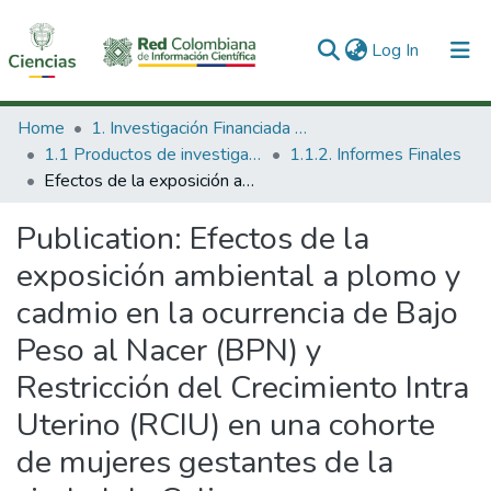
(current)
Log In
Communities & Collections
Home
1. Investigación Financiada con Recursos Públicos
1.1 Productos de investigación
1.1.2. Informes Finales
All of DSpace
Efectos de la exposición ambiental a plomo y cadmio en la ocurrencia de Bajo Peso al Nacer (BPN) y Restricción del Crecimiento Intra Uterino (RCIU) en una cohorte de mujeres gestantes de la ciudad de Cali.
Statistics
Publication:
Efectos de la
exposición ambiental a plomo y
cadmio en la ocurrencia de Bajo
Peso al Nacer (BPN) y
Restricción del Crecimiento Intra
Uterino (RCIU) en una cohorte
de mujeres gestantes de la