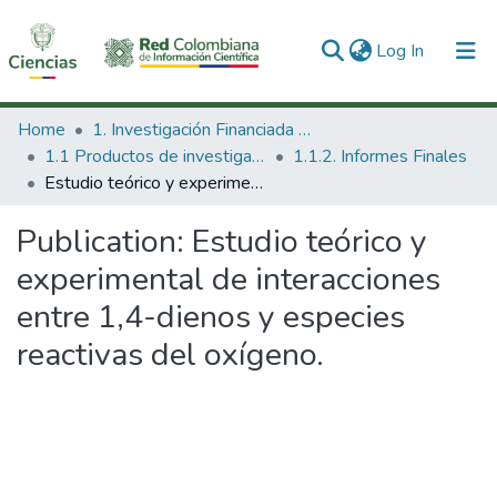
(current)
Log In
Communities & Collections
Home
1. Investigación Financiada con Recursos Públicos
1.1 Productos de investigación
1.1.2. Informes Finales
All of DSpace
Estudio teórico y experimental de interacciones entre 1,4-dienos y especies reactivas del oxígeno.
Statistics
Publication:
Estudio teórico y
experimental de interacciones
entre 1,4-dienos y especies
reactivas del oxígeno.