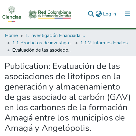
(current)
Log In
Communities & Collections
Home
1. Investigación Financiada con Recursos Públicos
1.1 Productos de investigación
1.1.2. Informes Finales
All of DSpace
Evaluación de las asociaciones de litotipos en la generación y almacenamiento de gas asociado al carbón (GAV) en los carbones de la formación Amagá entre los municipios de Amagá y Angelópolis.
Statistics
Publication:
Evaluación de las
asociaciones de litotipos en la
generación y almacenamiento
de gas asociado al carbón (GAV)
en los carbones de la formación
Amagá entre los municipios de
Amagá y Angelópolis.