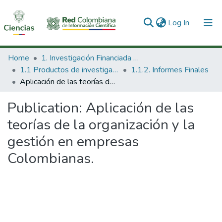
(current)
Log In
Communities & Collections
Home
1. Investigación Financiada con Recursos Públicos
1.1 Productos de investigación
1.1.2. Informes Finales
All of DSpace
Aplicación de las teorías de la organización y la gestión en empresas Colombianas.
Statistics
Publication:
Aplicación de las
teorías de la organización y la
gestión en empresas
Colombianas.