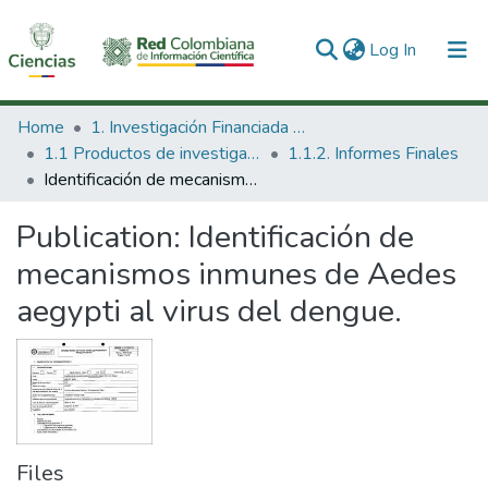
(current)
Log In
Communities & Collections
Home
1. Investigación Financiada con Recursos Públicos
1.1 Productos de investigación
1.1.2. Informes Finales
All of DSpace
Identificación de mecanismos inmunes de Aedes aegypti al virus del dengue.
Statistics
Publication:
Identificación de
mecanismos inmunes de Aedes
aegypti al virus del dengue.
Files