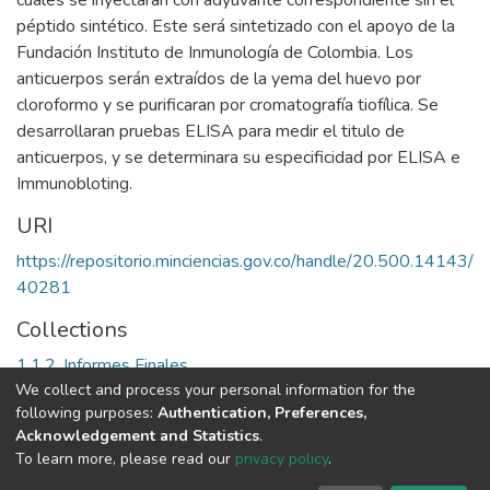
péptido sintético. Este será sintetizado con el apoyo de la
Fundación Instituto de Inmunología de Colombia. Los
anticuerpos serán extraídos de la yema del huevo por
cloroformo y se purificaran por cromatografía tiofílica. Se
desarrollaran pruebas ELISA para medir el titulo de
anticuerpos, y se determinara su especificidad por ELISA e
Immunobloting.
URI
https://repositorio.minciencias.gov.co/handle/20.500.14143/
40281
Collections
1.1.2. Informes Finales
We collect and process your personal information for the
following purposes:
Authentication, Preferences,
Full item page
Acknowledgement and Statistics
.
To learn more, please read our
privacy policy
.
DSpace software
copyright © 2002-2026
LYRASIS