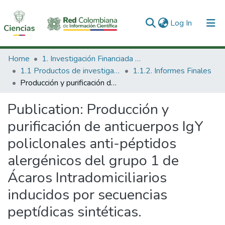
(current)
Log In
Communities & Collections
Home
1. Investigación Financiada con Recursos Públicos
1.1 Productos de investigación
1.1.2. Informes Finales
All of DSpace
Producción y purificación de anticuerpos IgY policlonales anti-péptidos alergénicos del grupo 1 de Ácaros Intradomiciliarios inducidos por secuencias peptídicas sintéticas.
Statistics
Publication:
Producción y
purificación de anticuerpos IgY
policlonales anti-péptidos
alergénicos del grupo 1 de
Ácaros Intradomiciliarios
inducidos por secuencias
peptídicas sintéticas.