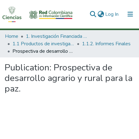
(current)
Log In
Communities & Collections
Home
1. Investigación Financiada con Recursos Públicos
1.1 Productos de investigación
1.1.2. Informes Finales
All of DSpace
Prospectiva de desarrollo agrario y rural para la paz.
Statistics
Publication:
Prospectiva de
desarrollo agrario y rural para la
paz.