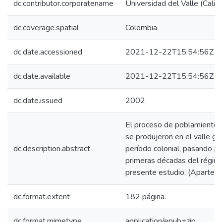
dc.contributor.corporatename
Universidad del Valle (Cali,
dc.coverage.spatial
Colombia
dc.date.accessioned
2021-12-22T15:54:56Z
dc.date.available
2021-12-22T15:54:56Z
dc.date.issued
2002
El proceso de poblamiento y
se produjeron en el valle ge
dc.description.abstract
período colonial, pasando po
primeras décadas del régime
presente estudio. (Apartes d
dc.format.extent
182 página.
dc.format.mimetype
application/epub+zip