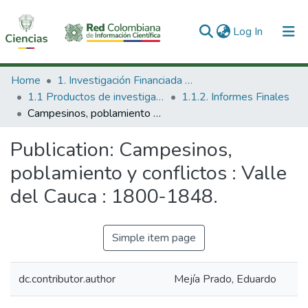
(current)
Log In
Communities & Collections
Home
1. Investigación Financiada con Recursos Públicos
1.1 Productos de investigación
1.1.2. Informes Finales
All of DSpace
Campesinos, poblamiento y conflictos : Valle del Cauca : 1800-1848.
Statistics
Publication:
Campesinos,
poblamiento y conflictos : Valle
del Cauca : 1800-1848.
Simple item page
dc.contributor.author
Mejía Prado, Eduardo