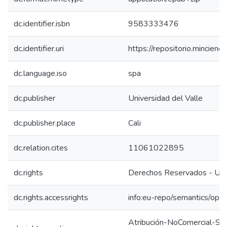
dc.identifier.isbn
9583333476
dc.identifier.uri
https://repositorio.mincie
dc.language.iso
spa
dc.publisher
Universidad del Valle
dc.publisher.place
Cali
dc.relation.cites
11061022895
dc.rights
Derechos Reservados - Univ
dc.rights.accessrights
info:eu-repo/semantics/op
Atribución-NoComercial-SinD