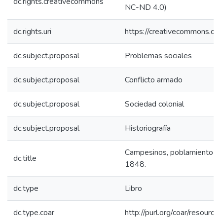
dc.rights.creativecommons
NC-ND 4.0)
dc.rights.uri
https://creativecommons.org
dc.subject.proposal
Problemas sociales
dc.subject.proposal
Conflicto armado
dc.subject.proposal
Sociedad colonial
dc.subject.proposal
Historiografía
Campesinos, poblamiento y c
dc.title
1848.
dc.type
Libro
dc.type.coar
http://purl.org/coar/resourc