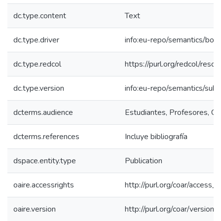
dc.type.content
Text
dc.type.driver
info:eu-repo/semantics/boo
dc.type.redcol
https://purl.org/redcol/reso
dc.type.version
info:eu-repo/semantics/sub
dcterms.audience
Estudiantes, Profesores, Com
dcterms.references
Incluye bibliografía
dspace.entity.type
Publication
oaire.accessrights
http://purl.org/coar/access_r
oaire.version
http://purl.org/coar/versi