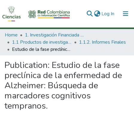
(current)
Log In
Communities & Collections
Home
1. Investigación Financiada con Recursos Públicos
1.1 Productos de investigación
1.1.2. Informes Finales
All of DSpace
Estudio de la fase preclínica de la enfermedad de Alzheimer: Búsqueda de marcadores cognitivos tempranos.
Statistics
Publication:
Estudio de la fase
preclínica de la enfermedad de
Alzheimer: Búsqueda de
marcadores cognitivos
tempranos.