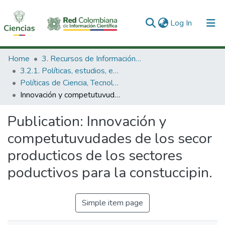
(current)
Log In
Communities & Collections
Home
3. Recursos de Información Científica y Tecnológica
3.2.1. Políticas, estudios, evaluaciones e indicadores de CTeI
All of DSpace
Políticas de Ciencia, Tecnología e Innovación
Innovación y competutuvudades de los secor producticos de los sectores poductivos para la constuccipin.
Statistics
Publication:
Innovación y
competutuvudades de los secor
producticos de los sectores
poductivos para la constuccipin.
Simple item page