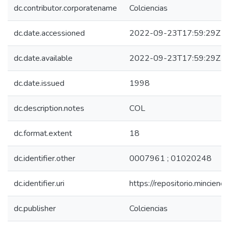
dc.contributor.corporatename
Colciencias
dc.date.accessioned
2022-09-23T17:59:29Z
dc.date.available
2022-09-23T17:59:29Z
dc.date.issued
1998
dc.description.notes
COL
dc.format.extent
18
dc.identifier.other
0007961 ; 01020248
dc.identifier.uri
https://repositorio.mincie
dc.publisher
Colciencias