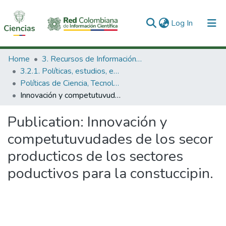
(current)
Log In
Communities & Collections
Home
3. Recursos de Información Científica y Tecnológica
3.2.1. Políticas, estudios, evaluaciones e indicadores de CTeI
All of DSpace
Políticas de Ciencia, Tecnología e Innovación
Innovación y competutuvudades de los secor producticos de los sectores poductivos para la constuccipin.
Statistics
Publication:
Innovación y
competutuvudades de los secor
producticos de los sectores
poductivos para la constuccipin.