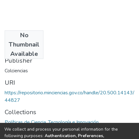
No
Date
Thumbnail
1998
Available
Publisher
Colciencias
URI
https://repositorio.minciencias.gov.co/handle/20.500.14143/
44827
Collections
Políticas de Ciencia, Tecnología e Innovación
We collect and process your personal information for the
following purposes:
Authentication, Preferences,
Full item page