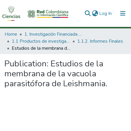
(current)
Log In
Communities & Collections
Home
1. Investigación Financiada con Recursos Públicos
1.1 Productos de investigación
1.1.2. Informes Finales
All of DSpace
Estudios de la membrana de la vacuola parasitófora de Leishmania.
Statistics
Publication:
Estudios de la
membrana de la vacuola
parasitófora de Leishmania.