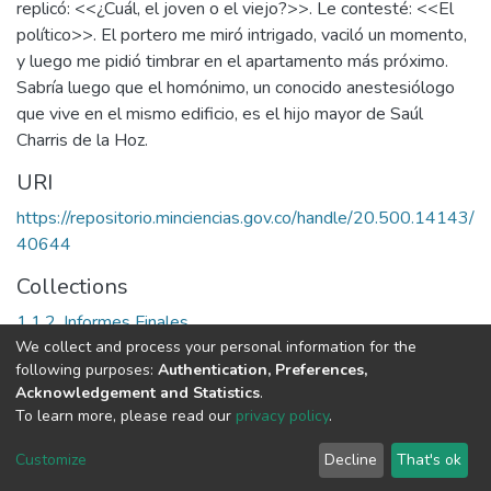
replicó: <<¿Cuál, el joven o el viejo?>>. Le contesté: <<El
político>>. El portero me miró intrigado, vaciló un momento,
y luego me pidió timbrar en el apartamento más próximo.
Sabría luego que el homónimo, un conocido anestesiólogo
que vive en el mismo edificio, es el hijo mayor de Saúl
Charris de la Hoz.
URI
https://repositorio.minciencias.gov.co/handle/20.500.14143/
40644
Collections
1.1.2. Informes Finales
We collect and process your personal information for the
following purposes:
Authentication, Preferences,
Full item page
Acknowledgement and Statistics
.
To learn more, please read our
privacy policy
.
DSpace software
copyright © 2002-2026
LYRASIS
Cookie
Privacy
End User
Send
Customize
Decline
That's ok
settings
policy
Agreement
Feedback