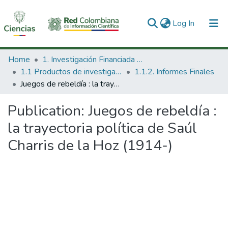
(current)
Log In
Communities & Collections
Home
1. Investigación Financiada con Recursos Públicos
1.1 Productos de investigación
1.1.2. Informes Finales
All of DSpace
Juegos de rebeldía : la trayectoria política de Saúl Charris de la Hoz (1914-)
Statistics
Publication:
Juegos de rebeldía :
la trayectoria política de Saúl
Charris de la Hoz (1914-)