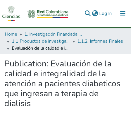
(current)
Log In
Communities & Collections
Home
1. Investigación Financiada con Recursos Públicos
1.1 Productos de investigación
1.1.2. Informes Finales
All of DSpace
Evaluación de la calidad e integralidad de la atención a pacientes diabeticos que ingresan a terapia de dialisis
Statistics
Publication:
Evaluación de la
calidad e integralidad de la
atención a pacientes diabeticos
que ingresan a terapia de
dialisis