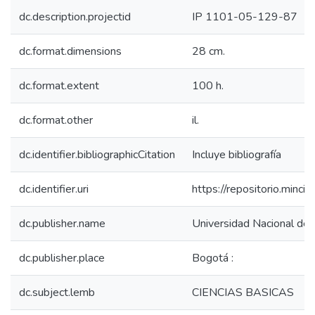
dc.description.projectid
IP 1101-05-129-87
dc.format.dimensions
28 cm.
dc.format.extent
100 h.
dc.format.other
il.
dc.identifier.bibliographicCitation
Incluye bibliografía
dc.identifier.uri
https://repositorio.min
dc.publisher.name
Universidad Nacional de 
dc.publisher.place
Bogotá :
dc.subject.lemb
CIENCIAS BASICAS