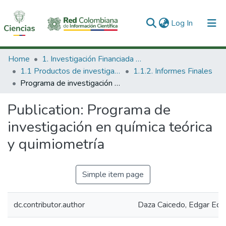
(current)
Log In
Communities & Collections
Home
1. Investigación Financiada con Recursos Públicos
1.1 Productos de investigación
1.1.2. Informes Finales
All of DSpace
Programa de investigación en química teórica y quimiometría
Statistics
Publication:
Programa de
investigación en química teórica
y quimiometría
Simple item page
dc.contributor.author
Daza Caicedo, Edgar Edu