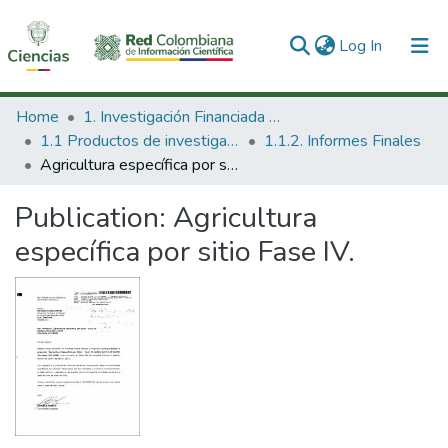
(current)
Log In
Communities & Collections
Home
1. Investigación Financiada con Recursos Públicos
1.1 Productos de investigación
1.1.2. Informes Finales
All of DSpace
Agricultura específica por sitio Fase IV.
Statistics
Publication:
Agricultura
específica por sitio Fase IV.