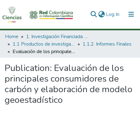
(current)
Log In
Communities & Collections
Home
1. Investigación Financiada con Recursos Públicos
1.1 Productos de investigación
1.1.2. Informes Finales
All of DSpace
Evaluación de los principales consumidores de carbón y elaboración de modelo geoestadístico
Statistics
Publication:
Evaluación de los
principales consumidores de
carbón y elaboración de modelo
geoestadístico