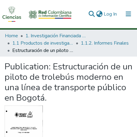
(current)
Log In
Communities & Collections
Home
1. Investigación Financiada con Recursos Públicos
1.1 Productos de investigación
1.1.2. Informes Finales
All of DSpace
Estructuración de un piloto de trolebús moderno en una línea de transporte público en Bogotá.
Statistics
Publication:
Estructuración de un
piloto de trolebús moderno en
una línea de transporte público
en Bogotá.