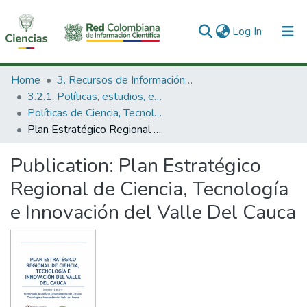
(current)
Log In
Communities & Collections
Home
3. Recursos de Información Científica y Tecnológica
3.2.1. Políticas, estudios, evaluaciones e indicadores de CTeI
All of DSpace
Políticas de Ciencia, Tecnología e Innovación
Plan Estratégico Regional de Ciencia, Tecnología e Innovación del Valle Del Cauca
Statistics
Publication:
Plan Estratégico
Regional de Ciencia, Tecnología
e Innovación del Valle Del Cauca