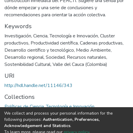
construcción inmediata del PERCTI. Sugiere una senda por
dónde empezar y una serie de conclusiones y
recomendaciones para orientar la acción colectiva.
Keywords
Investigación
,
Ciencia, Tecnología e Innovación
,
Cluster
productivos
,
Productividad científica
,
Cadenas productivas
,
Desarrollo científico y tecnológico
,
Medio Ambiente
,
Desarrollo regional
,
Sociedad
,
Recursos naturales
,
Sostenibilidad Cultural
,
Valle del Cauca (Colombia)
URI
http://hdl.handle.net/11146/343
Collections
Políticas de Ciencia, Tecnología e Innovación
We collect and process your personal information for the
following purposes:
Authentication, Preferences,
Full item page
Acknowledgement and Statistics
.
To learn more, please read our
privacy policy
.