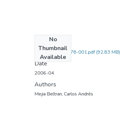
No
Files
Thumbnail
3163-21-18278-001.pdf
(92.83 MB)
Available
Date
2006-04
Authors
Mejia Beltran, Carlos Andrés