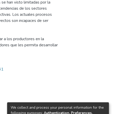
se han visto limitadas por la
tendencias de los sectores
ctivas. Los actuales procesos
oyectos son incapaces de ser
ar a los productores en la
ores que les permita desarrollar
41
We collect and process your personal information for the
following purposes:
Authentication, Preferences,