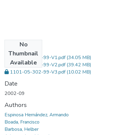
No
Files
Thumbnail
1101-05-302-99-V1.pdf
(34.05 MB)
Available
1101-05-302-99-V2.pdf
(39.42 MB)
1101-05-302-99-V3.pdf
(10.02 MB)
Date
2002-09
Authors
Espinosa Hernández, Armando
Boada, Francisco
Barbosa, Helber