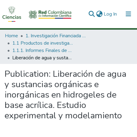
(current)
Log In
Communities & Collections
Home
1. Investigación Financiada con Recursos Públicos
1.1 Productos de investigación
All of DSpace
1.1.1. Informes Finales de Proyectos de Investigación
Liberación de agua y sustancias orgánicas e inorgánicas en hidrogeles de base acrílica. Estudio experimental y modelamiento
Statistics
Publication:
Liberación de agua
y sustancias orgánicas e
inorgánicas en hidrogeles de
base acrílica. Estudio
experimental y modelamiento