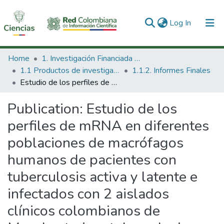
(current)
Log In
Communities & Collections
Home
1. Investigación Financiada con Recursos Públicos
1.1 Productos de investigación
1.1.2. Informes Finales
All of DSpace
Estudio de los perfiles de mRNA en diferentes poblaciones de macrófagos humanos de pacientes con tuberculosis activa y latente e infectados con 2 aislados clínicos colombianos de Mycobacterium tuberculosis.
Statistics
Publication:
Estudio de los
perfiles de mRNA en diferentes
poblaciones de macrófagos
humanos de pacientes con
tuberculosis activa y latente e
infectados con 2 aislados
clínicos colombianos de