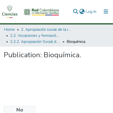
(current)
Log In
Communities & Collections
Home
2. Apropiación social de la información en Ciencia Tecnología e Innovación
2.2. Vocaciones y formación de la CTeI
All of DSpace
2.2.2. Apropiación Social del Conocimiento
Bioquímica.
Statistics
Publication:
Bioquímica.
No
Files