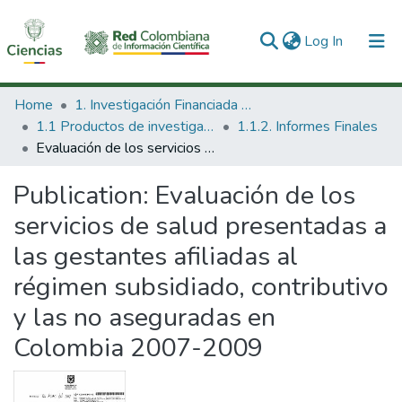
(current)
Log In
Communities & Collections
Home
1. Investigación Financiada con Recursos Públicos
1.1 Productos de investigación
1.1.2. Informes Finales
All of DSpace
Evaluación de los servicios de salud presentadas a las gestantes afiliadas al régimen subsidiado, contributivo y las no aseguradas en Colombia 2007-2009
Statistics
Publication:
Evaluación de los
servicios de salud presentadas a
las gestantes afiliadas al
régimen subsidiado, contributivo
y las no aseguradas en
Colombia 2007-2009