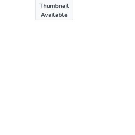
Date
Thumbnail
1999
Available