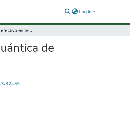
Log In
El potencial efectivo en teoría cuántica de campos sobre espacios curvos
cuántica de
4143/32459