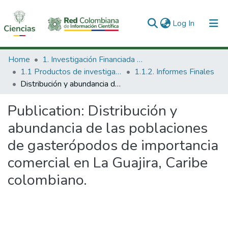
(current)
Log In
Communities & Collections
Home
1. Investigación Financiada con Recursos Públicos
1.1 Productos de investigación
1.1.2. Informes Finales
All of DSpace
Distribución y abundancia de las poblaciones de gasterópodos de importancia comercial en La Guajira, Caribe colombiano.
Statistics
Publication:
Distribución y
abundancia de las poblaciones
de gasterópodos de importancia
comercial en La Guajira, Caribe
colombiano.