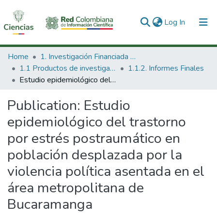
(current)
Log In
Communities & Collections
Home
1. Investigación Financiada con Recursos Públicos
1.1 Productos de investigación
1.1.2. Informes Finales
All of DSpace
Estudio epidemiológico del trastorno por estrés postraumático en población desplazada por la violencia política asentada en el área metropolitana de Bucaramanga
Statistics
Publication:
Estudio
epidemiológico del trastorno
por estrés postraumático en
población desplazada por la
violencia política asentada en el
área metropolitana de
Bucaramanga