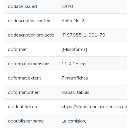
dc.date.issued
1970
dc.description.content
Rollo No. 2
dc.description.projectid
IP 97085-1-001-70
dc.format
[Microforma]
dc.format.dimensions
11 X 15 cm.
dc.format.extent
7 microfichas
dc.format.other
mapas, tablas
dc.identifier.uri
https://repositorio.minciencias.
dc.publisher.name
La comision,