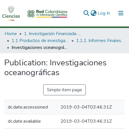
(current)
Log In
Communities & Collections
Home
1. Investigación Financiada con Recursos Públicos
1.1 Productos de investigación
1.1.2. Informes Finales
All of DSpace
Investigaciones oceanográficas
Statistics
Publication:
Investigaciones
oceanográficas
Simple item page
dc.date.accessioned
2019-03-04T03:46:31Z
dc.date.available
2019-03-04T03:46:31Z