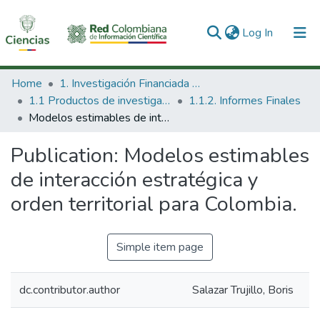
(current)
Log In
Communities & Collections
Home
1. Investigación Financiada con Recursos Públicos
1.1 Productos de investigación
1.1.2. Informes Finales
All of DSpace
Modelos estimables de interacción estratégica y orden territorial para Colombia.
Statistics
Publication:
Modelos estimables
de interacción estratégica y
orden territorial para Colombia.
Simple item page
dc.contributor.author
Salazar Trujillo, Boris