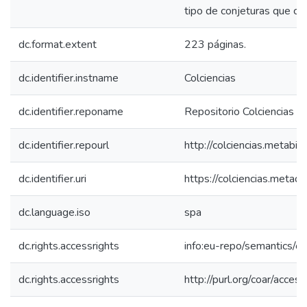
tipo de conjeturas que ca
dc.format.extent
223 páginas.
dc.identifier.instname
Colciencias
dc.identifier.reponame
Repositorio Colciencias
dc.identifier.repourl
http://colciencias.metabib
dc.identifier.uri
https://colciencias.meta
dc.language.iso
spa
dc.rights.accessrights
info:eu-repo/semantics/
dc.rights.accessrights
http://purl.org/coar/acces