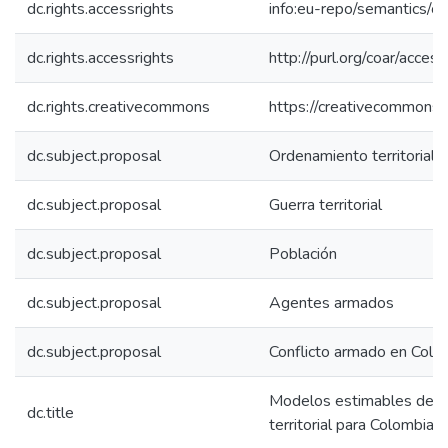
dc.rights.accessrights
info:eu-repo/semantics/
dc.rights.accessrights
http://purl.org/coar/acces
dc.rights.creativecommons
https://creativecommons.o
dc.subject.proposal
Ordenamiento territorial
dc.subject.proposal
Guerra territorial
dc.subject.proposal
Población
dc.subject.proposal
Agentes armados
dc.subject.proposal
Conflicto armado en Colo
Modelos estimables de in
dc.title
territorial para Colombia.