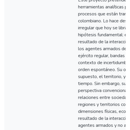
Este proyecto pretende int
herramientas analíticas pa
procesos que están transf
colombiano. Lo hace desde
irregular que hoy se libra
hipótesis fundamental: el 
resultado de la interacció
los agentes armados del co
ejército regular, bandas ar
contexto de incertidumbre
orden espontáneo. Su obje
supuesto, el territorio, y 
tiempo. Sin embargo, su en
perspectiva convencional 
relaciones entre sociedad 
regiones y territorios co
dimensiones físicas, econ
resultado de la interacció
agentes armados y no ar