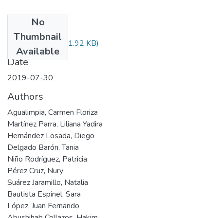
No
Files
Thumbnail
Audiovisual.pdf
(31.92 KB)
Available
Date
2019-07-30
Authors
Agualimpia, Carmen Floriza
Martínez Parra, Liliana Yadira
Hernández Losada, Diego
Delgado Barón, Tania
Niño Rodríguez, Patricia
Pérez Cruz, Nury
Suárez Jaramillo, Natalia
Bautista Espinel, Sara
López, Juan Fernando
Abushihab Collazos, Hakim