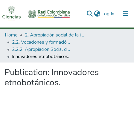
(current)
Log In
Communities & Collections
Home
2. Apropiación social de la información en Ciencia Tecnología e Innovación
2.2. Vocaciones y formación de la CTeI
All of DSpace
2.2.2. Apropiación Social del Conocimiento
Innovadores etnobotánicos.
Statistics
Publication:
Innovadores
etnobotánicos.