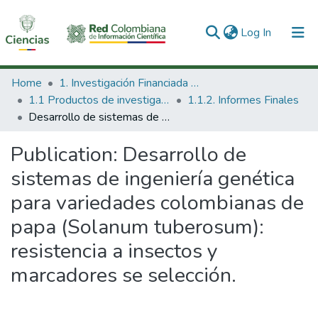
(current)
Log In
Communities & Collections
Home
1. Investigación Financiada con Recursos Públicos
1.1 Productos de investigación
1.1.2. Informes Finales
All of DSpace
Desarrollo de sistemas de ingeniería genética para variedades colombianas de papa (Solanum tuberosum): resistencia a insectos y marcadores se selección.
Statistics
Publication:
Desarrollo de
sistemas de ingeniería genética
para variedades colombianas de
papa (Solanum tuberosum):
resistencia a insectos y
marcadores se selección.