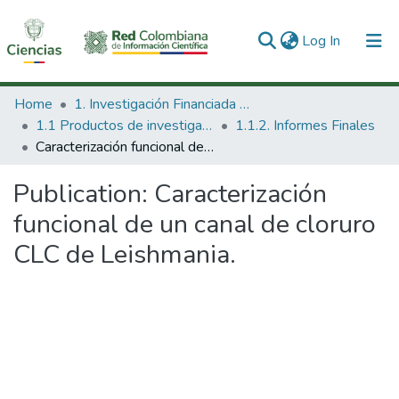
(current)
Log In
Communities & Collections
Home
1. Investigación Financiada con Recursos Públicos
1.1 Productos de investigación
1.1.2. Informes Finales
All of DSpace
Caracterización funcional de un canal de cloruro CLC de Leishmania.
Statistics
Publication:
Caracterización
funcional de un canal de cloruro
CLC de Leishmania.