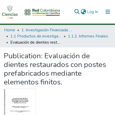
(current)
Log In
Communities & Collections
Home
1. Investigación Financiada con Recursos Públicos
1.1 Productos de investigación
1.1.2. Informes Finales
All of DSpace
Evaluación de dientes restaurados con postes prefabricados mediante elementos finitos.
Statistics
Publication:
Evaluación de
dientes restaurados con postes
prefabricados mediante
elementos finitos.