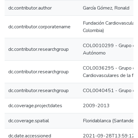
dc.contributor.author
García Gómez, Ronald
Fundación Cardiovascular 
dc.contributor.corporatename
Colombia)
COL0010299 - Grupo de I
dc.contributor.researchgroup
Autónomo
COL0036295 - Grupo de I
dc.contributor.researchgroup
Cardiovasculares de la fu
dc.contributor.researchgroup
COL0040451 - Grupo de 
dc.coverage.projectdates
2009-2013
dc.coverage.spatial
Floridablanca (Santander,
dc.date.accessioned
2021-09-28T13:59:12Z