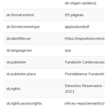
de origen cardiaco).
dc.format.extent
99 páginas.
dc.format.mimetype
application/pdf
dc.identifier.uri
https://repositorio.minc
dc.language.iso
spa
dc.publisher
Fundación Cardiovascular
dc.publisher.place
Floridablanca: Fundación 
Derechos Reservados - Fu
dc.rights
2021
dc.rights.accessrights
info:eu-repo/semantics/