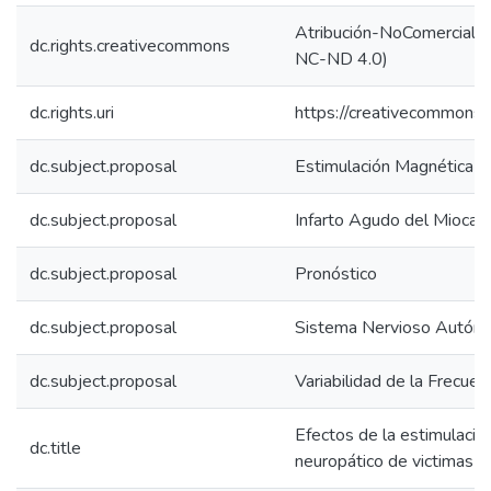
Atribución-NoComercial-S
dc.rights.creativecommons
NC-ND 4.0)
dc.rights.uri
https://creativecommons.
dc.subject.proposal
Estimulación Magnética T
dc.subject.proposal
Infarto Agudo del Miocard
dc.subject.proposal
Pronóstico
dc.subject.proposal
Sistema Nervioso Autón
dc.subject.proposal
Variabilidad de la Frecuen
Efectos de la estimulació
dc.title
neuropático de victimas d