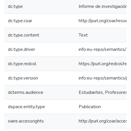
dc.type
Informe de investigación
dc.type.coar
http://purl.org/coar/reso
dc.type.content
Text
dc.type.driver
info:eu-repo/semantics/w
dc.type.redcol
https://purl.org/redcol/r
dc.type.version
info:eu-repo/semantics/p
dcterms.audience
Estudiantes, Profesores, 
dspace.entity.type
Publication
oaire.accessrights
http://purl.org/coar/acces