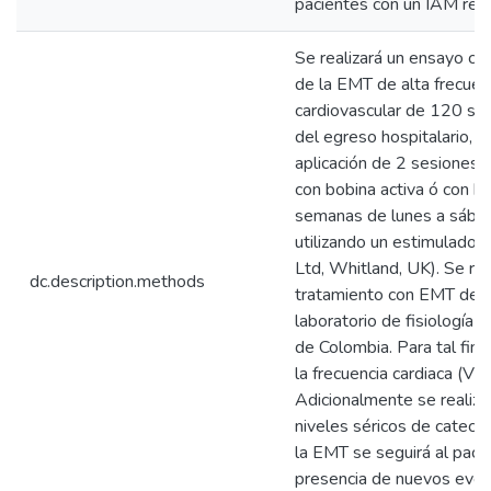
pacientes con un IAM reci
Se realizará un ensayo clí
de la EMT de alta frecuen
cardiovascular de 120 su
del egreso hospitalario, c
aplicación de 2 sesiones 
con bobina activa ó con bo
semanas de lunes a sábado
utilizando un estimulado
Ltd, Whitland, UK). Se rea
dc.description.methods
tratamiento con EMT de la
laboratorio de fisiología 
de Colombia. Para tal fin s
la frecuencia cardiaca (VF
Adicionalmente se realiza
niveles séricos de cateco
la EMT se seguirá al paci
presencia de nuevos event