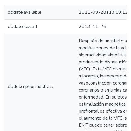
dc.date.available
2021-09-28T13:59:12Z
dc.date.issued
2013-11-26
Después de un infarto agu
modificaciones de la acti
hiperactividad simpática se
produciendo disminución de
(VFC). Esta VFC disminuida
miocardio, incremento de 
vasoconstricción coronari
dc.description.abstract
coronarios o arritmias ca
enfermedad. En sujetos s
estimulación magnética t
prefrontal es efectiva en 
el aumento de la VFC, sin
EMT puede tener sobre la