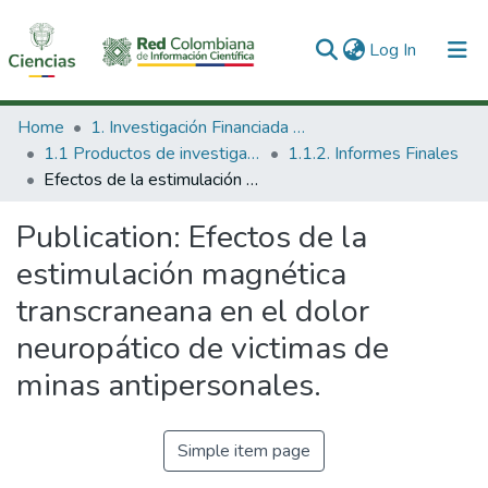
(current)
Log In
Communities & Collections
Home
1. Investigación Financiada con Recursos Públicos
1.1 Productos de investigación
1.1.2. Informes Finales
All of DSpace
Efectos de la estimulación magnética transcraneana en el dolor neuropático de victimas de minas antipersonales.
Statistics
Publication:
Efectos de la
estimulación magnética
transcraneana en el dolor
neuropático de victimas de
minas antipersonales.
Simple item page